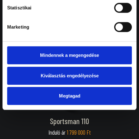
Outlaw 110
Statisztikai
Induló ár
1 799 000 Ft
Marketing
Mindennek a megengedése
Kiválasztás engedélyezése
Megtagad
Sportsman 110
Induló ár
1 799 000 Ft