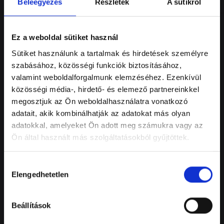
Beleegyezés
Részletek
A sütikről
Ez a weboldal sütiket használ
Sütiket használunk a tartalmak és hirdetések személyre
Outlaw 70
szabásához, közösségi funkciók biztosításához,
Induló ár
1 599 000 Ft
valamint weboldalforgalmunk elemzéséhez. Ezenkívül
közösségi média-, hirdető- és elemező partnereinkkel
megosztjuk az Ön weboldalhasználatra vonatkozó
adatait, akik kombinálhatják az adatokat más olyan
adatokkal, amelyeket Ön adott meg számukra vagy az
Ön által használt más szolgáltatásokból gyűjtöttek.
Hozzájárulás
Elengedhetetlen
kiválasztása
Beállítások