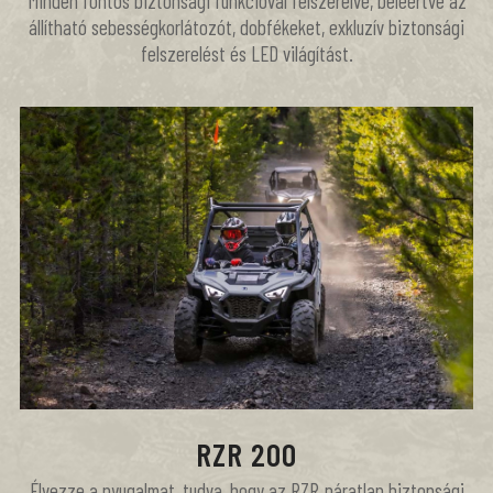
Minden fontos biztonsági funkcióval felszerelve, beleértve az
állítható sebességkorlátozót, dobfékeket, exkluzív biztonsági
felszerelést és LED világítást.
RZR 200
Élvezze a nyugalmat, tudva, hogy az RZR páratlan biztonsági